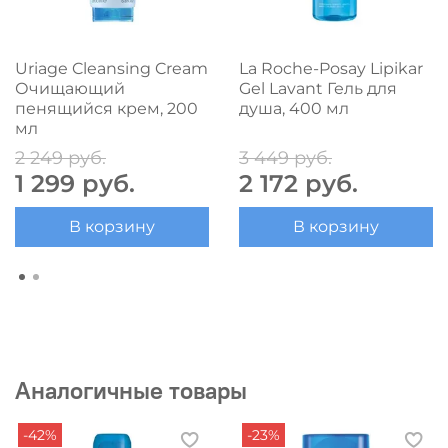
Uriage Cleansing Cream
La Roche-Posay Lipikar
Очищающий
Gel Lavant Гель для
пенящийся крем, 200
душа, 400 мл
мл
2 249 руб.
3 449 руб.
1 299 руб.
2 172 руб.
В корзину
В корзину
Аналогичные товары
-42%
-23%