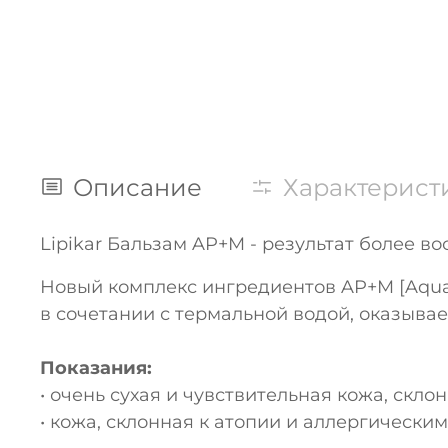
Описание
Характерист
Lipikar Бальзам AP+M - результат более в
Новый комплекс ингредиентов AP+M [Aqua 
в сочетании с термальной водой, оказыва
Показания:
• очень сухая и чувствительная кожа, скл
• кожа, склонная к атопии и аллергически