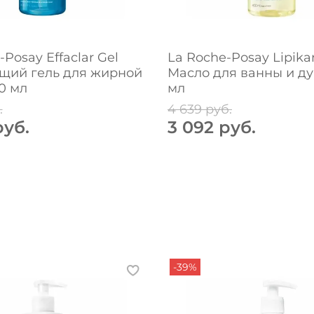
Posay Effaclar Gel
La Roche-Posay Lipikar
ий гель для жирной
Масло для ванны и ду
0 мл
мл
.
4 639 руб.
руб.
3 092 руб.
-39%