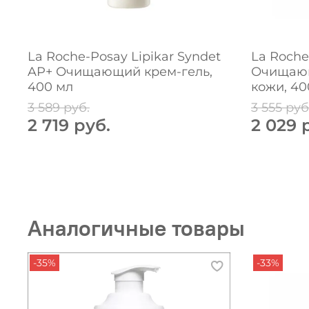
La Roche-Posay Lipikar Syndet
La Roche-
AP+ Очищающий крем-гель,
Очищающ
400 мл
кожи, 40
3 589 руб.
3 555 руб
2 719 руб.
2 029 
Аналогичные товары
-35%
-33%