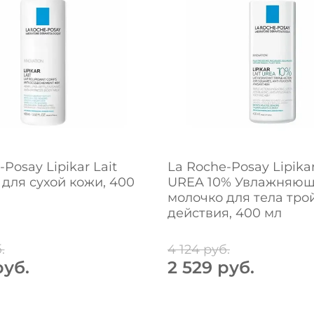
Posay Lipikar Lait
La Roche-Posay Lipikar
для сухой кожи, 400
UREA 10% Увлажняю
молочко для тела тро
действия, 400 мл
.
4 124 руб.
руб.
2 529 руб.