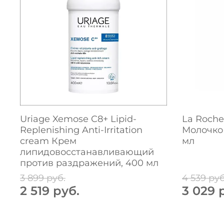
Uriage Xemose C8+ Lipid-
La Roche-
Replenishing Anti-Irritation
Молочко 
cream Крем
мл
липидовосстанавливающий
против раздражений, 400 мл
3 899 руб.
4 539 руб
2 519 руб.
3 029 