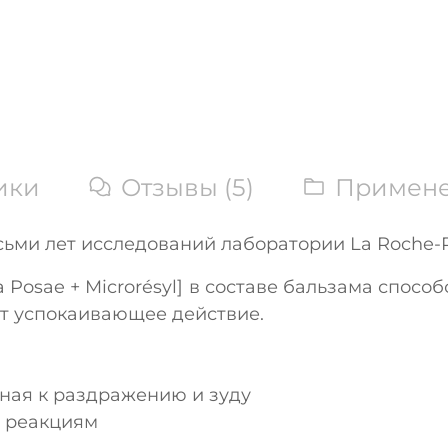
ики
Отзывы (5)
Примен
осьми лет исследований лаборатории La Roche-
Posae + Microrésyl] в составе бальзама спосо
ет успокаивающее действие.
онная к раздражению и зуду
м реакциям