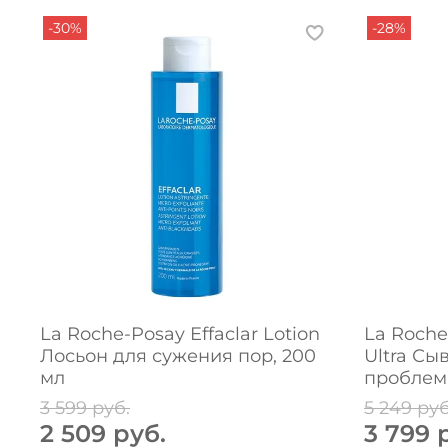
-30%
-28%
La Roche-Posay Effaclar Lotion
La Roche
Лосьон для сужения пор, 200
Ultra Сы
мл
проблемн
3 599 руб.
5 249 руб
2 509 руб.
3 799 