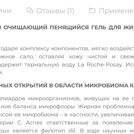
ики
Отзывы (1)
Примене
LAR ОЧИЩАЮЩИЙ ПЕНЯЩИЙСЯ ГЕЛЬ ДЛЯ ЖИ
годаря комплексу компонентов, мягко воздей
жное сало, оставляя кожу чистой и свеж
держит термальную воду La Roche-Posay. Исп
.
ЧНЫХ ОТКРЫТИЙ В ОБЛАСТИ МИКРОБИОМА 
ллиардов микроорганизмов, живущих на ее п
ния баланса микрофлоры. Жирная проблемна
нсом ее микробиома – в частности, увеличивае
ерии C. Acnes ответственные за появление 
ых является филотип IA1. В ходе научных 