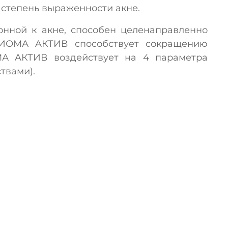
 степень выраженности акне.
онной к акне, способен целенаправленно
БИОМА AКТИВ способствует сокращению
МА AКТИВ воздействует на 4 параметра
твами).