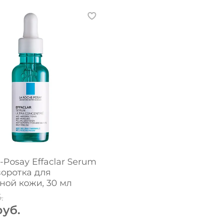
-Posay Effaclar Serum
воротка для
ой кожи, 30 мл
.
руб.