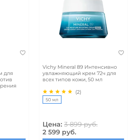
Vichy Mineral 89 Интенсивно
м для
увлажняющий крем 72ч для
ротив
всех типов кожи, 50 мл
арения
(2)
50 мл
Цена:
3 899 руб.
2 599 руб.