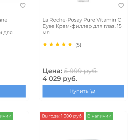
ane
La Roche-Posay Pure Vitamin C
Eyes Крем-филлер для глаз, 15
м для
мл
(5)
Цена:
5 999 руб.
4 029 руб.
Купить
личии
Выгода: 1 300 руб.
В наличии