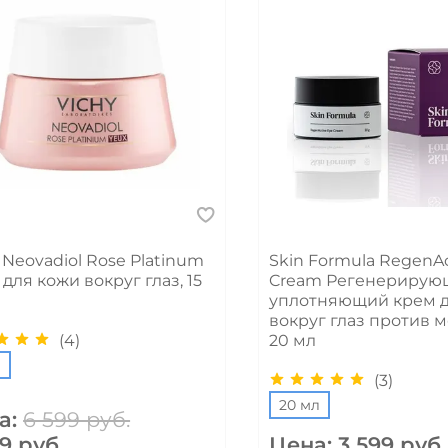
 Neovadiol Rose Platinum
Skin Formula RegenAc
для кожи вокруг глаз, 15
Cream Регенерирую
уплотняющий крем д
вокруг глаз против 
(4)
20 мл
л
(3)
20 мл
а:
6 599 руб.
9 руб.
Цена:
3 599 руб.