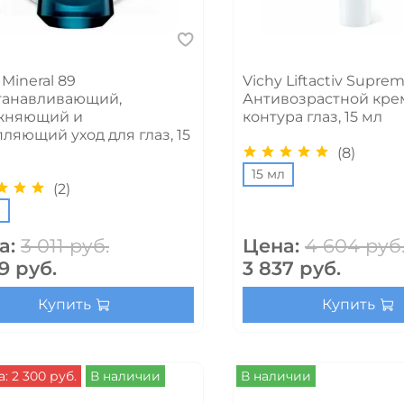
 Mineral 89
Vichy Liftactiv Supre
танавливающий,
Антивозрастной кре
жняющий и
контура глаз, 15 мл
ляющий уход для глаз, 15
(8)
15 мл
(2)
л
а:
3 011 руб.
Цена:
4 604 руб
9 руб.
3 837 руб.
Купить
Купить
: 2 300 руб.
В наличии
В наличии