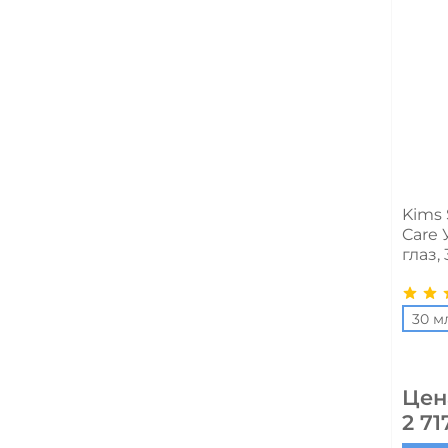
Kims 
Care
глаз,
30 м
Цен
2 71