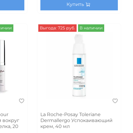
Купить
личии
Выгода: 725 руб.
В наличии
tour
La Roche-Posay Toleriane
 вокруг
Dermallergo Успокаивающий
лка, 20
крем, 40 мл