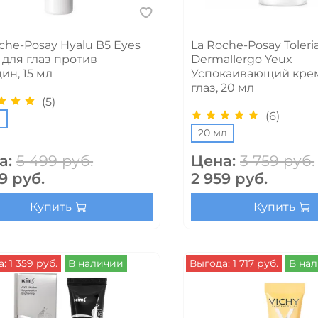
che-Posay Hyalu B5 Eyes
La Roche-Posay Toleri
для глаз против
Dermallergo Yeux
ин, 15 мл
Успокаивающий кре
глаз, 20 мл
(5)
(6)
л
20 мл
а:
5 499 руб.
Цена:
3 759 руб.
9 руб.
2 959 руб.
Купить
Купить
: 1 359 руб.
В наличии
Выгода: 1 717 руб.
В на