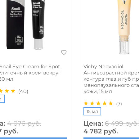
Snail Eye Cream for Spot
Vichy Neovadiol
 Улиточный крем вокруг
Антивозрастной кре
 30 мл
контура глаз и губ п
менопаузального ст
(40)
кожи, 15 мл
л
(7)
15 мл
а:
4 076 руб.
Цена:
6 499 руб.
7 руб.
4 782 руб.