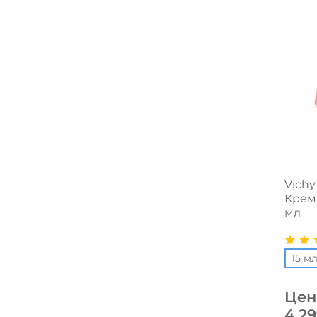
Vichy
Крем 
мл
15 м
Цен
4 29