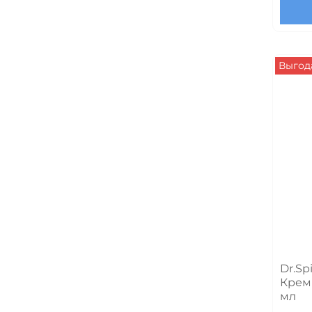
Выгода
Dr.Sp
Крем 
мл