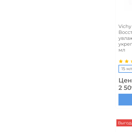
Vichy
Восс
увла
укреп
мл
15 м
Цен
2 50
Выгода