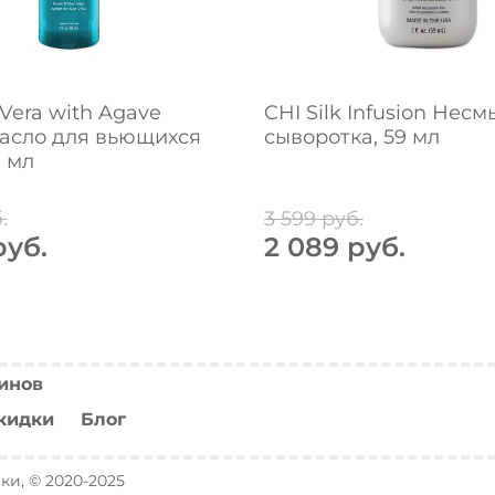
 Vera with Agave
CHI Silk Infusion Нес
Масло для вьющихся
сыворотка, 59 мл
9 мл
.
3 599 руб.
руб.
2 089 руб.
инов
кидки
Блог
и, © 2020-2025