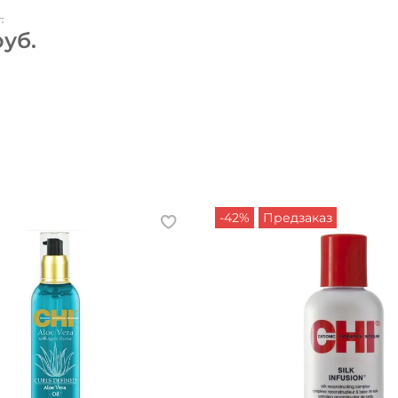
.
руб.
-42%
Предзаказ