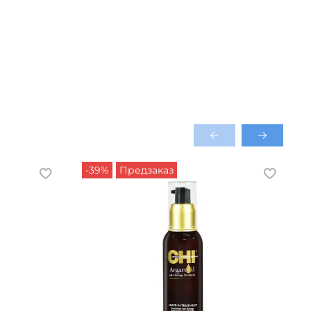
-39%
Предзаказ