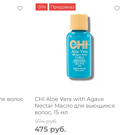
-51%
Предзаказ
ля волос
CHI Aloe Vera with Agave
C
Nectar Масло для вьющихся
O
волос, 15 мл
М
974 руб.
3
475 руб.