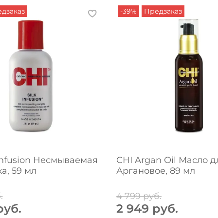
дзаказ
-39%
Предзаказ
 Infusion Несмываемая
CHI Argan Oil Масло д
а, 59 мл
Аргановое, 89 мл
.
4 799 руб.
руб.
2 949 руб.