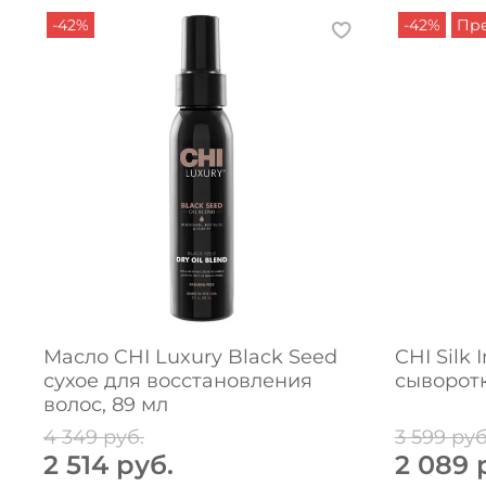
-42%
-42%
Пре
Масло CHI Luxury Black Seed
CHI Silk
сухое для восстановления
сыворотк
волос, 89 мл
4 349 руб.
3 599 руб
2 514 руб.
2 089 