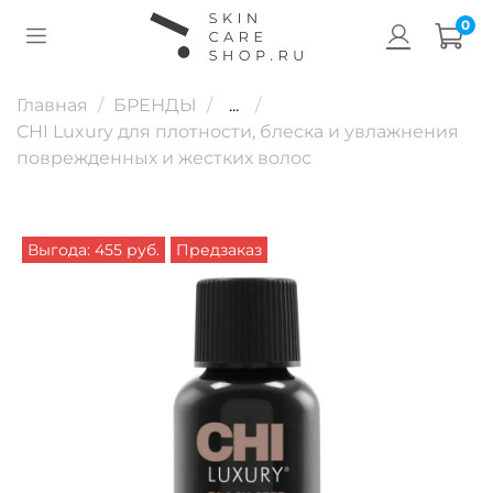
0
Главная
БРЕНДЫ
...
CHI Luxury для плотности, блеска и увлажнения
поврежденных и жестких волос
Выгода: 455 руб.
Предзаказ