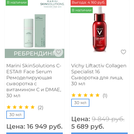
В наличии
Выгода: 4 160 руб.
В наличии
Marini SkinSolutions C-
Vichy Liftactiv Collagen
ESTA® Face Serum
Specialist 16
Ремоделирующая
Сыворотка для лица,
сыворотка с
30 мл
витамином С и DMAE,
(1)
30 мл
30 мл
(2)
30 мл
Цена:
9 849 руб.
Цена:
16 949 руб.
5 689 руб.