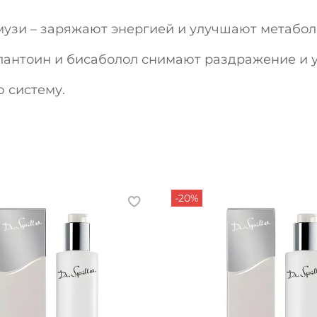
музи – заряжают энергией и улучшают метабол
лантоин и бисаболол снимают раздражение и у
 систему.
-20%