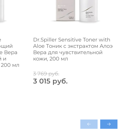
e
Dr.Spiller Sensitive Toner with
D
ющий
Aloe Тоник с экстрактом Алоэ
L
ое Вера
Вера для чувствительной
 и
кожи, 200 мл
 200 мл
3 769 руб.
3 015 руб.