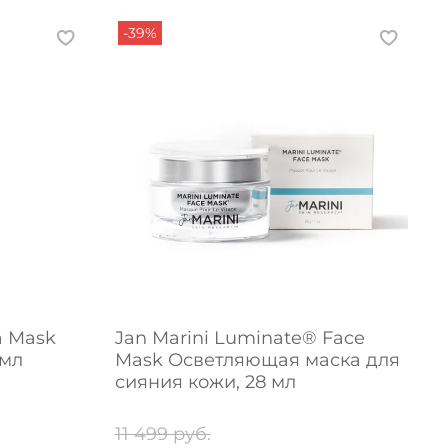
-39%
a Mask
Jan Marini Luminate® Face
J
 мл
Mask Осветляющая маска для
сияния кожи, 28 мл
11 499 руб.