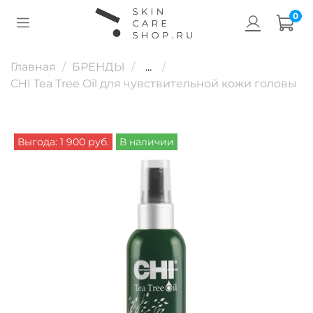
0
Главная
БРЕНДЫ
...
CHI Tea Tree Oil для чувствительной кожи головы
Выгода: 1 900 руб.
В наличии