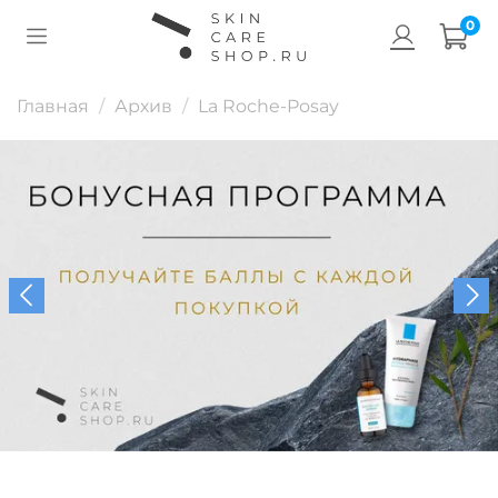
0
Главная
Архив
La Roche-Posay